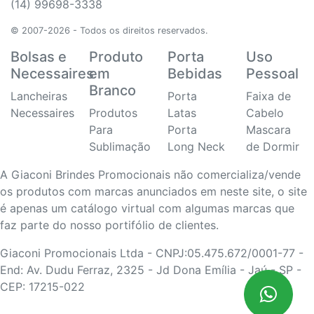
(14) 99698-3338
© 2007-2026 - Todos os direitos reservados.
Bolsas e
Produto
Porta
Uso
Necessaires
em
Bebidas
Pessoal
Branco
Lancheiras
Porta
Faixa de
Necessaires
Produtos
Latas
Cabelo
Para
Porta
Mascara
Sublimação
Long Neck
de Dormir
A Giaconi Brindes Promocionais não comercializa/vende
os produtos com marcas anunciados em neste site, o site
é apenas um catálogo virtual com algumas marcas que
faz parte do nosso portifólio de clientes.
Giaconi Promocionais Ltda - CNPJ:05.475.672/0001-77 -
End: Av. Dudu Ferraz, 2325 - Jd Dona Emília - Jaú - SP -
CEP: 17215-022